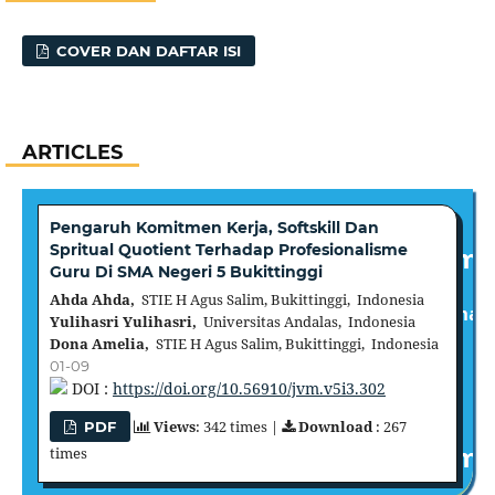
COVER DAN DAFTAR ISI
ARTICLES
Pengaruh Komitmen Kerja, Softskill Dan
Spritual Quotient Terhadap Profesionalisme
Guru Di SMA Negeri 5 Bukittinggi
Ahda Ahda,
STIE H Agus Salim, Bukittinggi, Indonesia
Yulihasri Yulihasri,
Universitas Andalas, Indonesia
Dona Amelia,
STIE H Agus Salim, Bukittinggi, Indonesia
01-09
DOI :
https://doi.org/10.56910/jvm.v5i3.302
Views
: 342 times |
Download
: 267
PDF
times