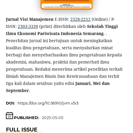
Jurnal Visi Manajemen
E-ISSN:
2528-2212
(Online) / P-
ISSN:
2303-3339
(print) diterbitkan oleh
Sekolah Tinggi
Ilmu Ekonomi Pariwisata Indonesia Semarang
. .
Penerbitan jurnal ini bertujuan untuk meningkatkan
kualitas ilmu pengetahuan, serta menyalurkan minat
berbagi dan menyebarluaskan ilmu pengetahuan kepada
akademisi, mahasiswa, praktisi dan pemerhati ilmu
pengetahuan. Redaksi menerima artikel penelitian terkait
Ilmiah Manajemen Bisnis Dan Kewirausahaan dan terbit
tiga kali dalam setahun yaitu edisi
Januari, Mei dan
September.
DOI:
https://doi.org/10.56910/jvm.v5i3
PUBLISHED:
2025-05-05
FULL ISSUE