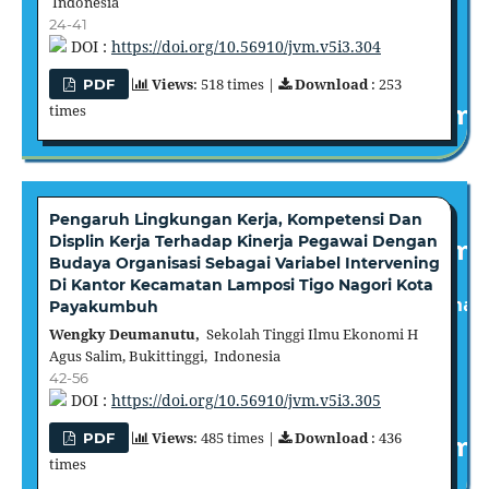
Indonesia
24-41
DOI :
https://doi.org/10.56910/jvm.v5i3.304
Views
: 518 times |
Download
: 253
PDF
times
Pengaruh Lingkungan Kerja, Kompetensi Dan
Displin Kerja Terhadap Kinerja Pegawai Dengan
Budaya Organisasi Sebagai Variabel Intervening
Di Kantor Kecamatan Lamposi Tigo Nagori Kota
Payakumbuh
Wengky Deumanutu,
Sekolah Tinggi Ilmu Ekonomi H
Agus Salim, Bukittinggi, Indonesia
42-56
DOI :
https://doi.org/10.56910/jvm.v5i3.305
Views
: 485 times |
Download
: 436
PDF
times