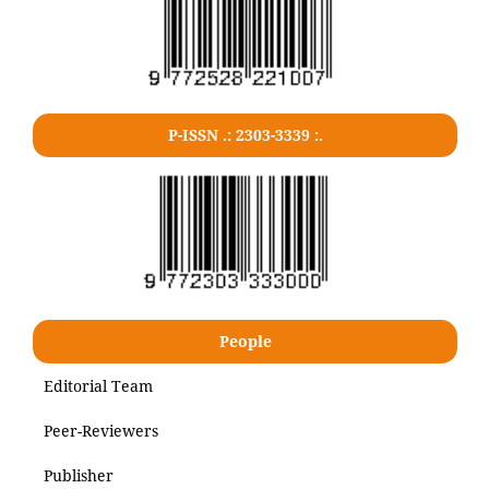
P-ISSN .: 2303-3339 :.
People
Editorial Team
Peer-Reviewers
Publisher